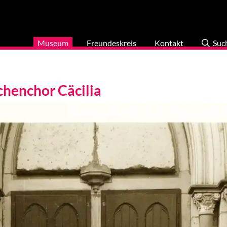
Museum
Freundeskreis
Kontakt
Suc
chenchor Cäcilia